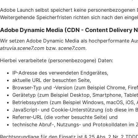
Adobe Launch selbst speichert keine personenbezogenen Dat
Weitergehende Speicherfristen richten sich nach den einge
Adobe Dynamic Media (CDN - Content Delivery 
Wir setzen Adobe Dynamic Media als hochperformante Ausli
atruvia.scene7.com
bzw.
scene7.com
.
Hierbei verarbeitete (personenbezogene) Daten:
IP-Adresse des verwendeten Endgerätes,
aktuelle URL der besuchten Seite,
Browser-Typ und -Version (zum Beispiel Chrome, Firef
Gerätetyp (zum Beispiel Desktop, Smartphone, Tablet
Betriebssystem (zum Beispiel Windows, macOS, iOS, 
JavaScript- und Cookie-Unterstützung (ob diese im Br
Referrer-URL (die vorher besuchte Seite) und
technische Abruf-, Nutzungs- und Protokolldaten im 
Rechtsgrundlage für den Einsatz ist § 25 Abs. 2 Nr. 2 TDD