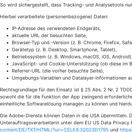
So wird sichergestellt, dass Tracking- und Analysetools n
Hierbei verarbeitete (personenbezogene) Daten:
IP-Adresse des verwendeten Endgeräts,
aktuelle URL der besuchten Seite,
Browser-Typ und -Version (z. B. Chrome, Firefox, Safa
Gerätetyp (z. B. Desktop, Smartphone, Tablet),
Betriebssystem (z. B. Windows, macOS, iOS, Android)
JavaScript- und Cookie-Unterstützung (ob diese im Br
Referrer-URL (die vorher besuchte Seite),
Umgebungs-Variablen und Datalayer-informationen auf
Rechtsgrundlage für den Einsatz ist § 25 Abs. 2 Nr. 2 TDDD
sowohl die für die Funktion der App zwingend erforderliche
einheitliche Softwarelösung managen zu können und hierdu
Die Adobe-Dienste können Daten in die USA übermitteln. D
Unterauftragsverarbeiterin unter dem EU US Data Privacy 
content/DE/TXT/HTML/?uri=CELEX:32023D1795
und
https