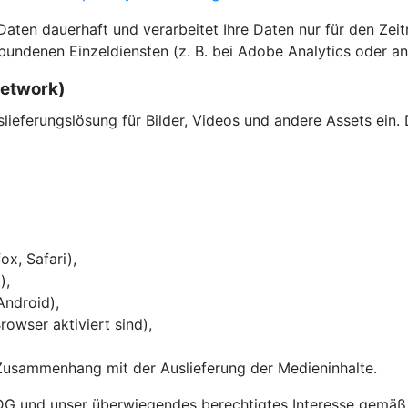
en dauerhaft und verarbeitet Ihre Daten nur für den Zeitra
bundenen Einzeldiensten (z. B. bei Adobe Analytics oder an
Network)
eferungslösung für Bilder, Videos und andere Assets ein. 
ox, Safari),
),
Android),
owser aktiviert sind),
Zusammenhang mit der Auslieferung der Medieninhalte.
DG und unser überwiegendes berechtigtes Interesse gemäß Ar