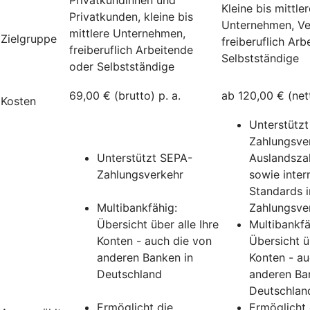
Kleine bis mittler
Privatkunden, kleine bis
Unternehmen, Ve
mittlere Unternehmen,
Zielgruppe
freiberuflich Ar
freiberuflich Arbeitende
Selbstständige
oder Selbstständige
69,00 € (brutto) p. a.
ab 120,00 € (nett
Kosten
Unterstütz
Zahlungsver
Unterstützt SEPA-
Auslandsza
Zahlungsverkehr
sowie inter
Standards 
Multibankfähig:
Zahlungsve
Übersicht über alle Ihre
Multibankfä
Konten - auch die von
Übersicht üb
anderen Banken in
Konten - au
Deutschland
anderen Ba
Deutschlan
Ermöglicht die
Ermöglicht 