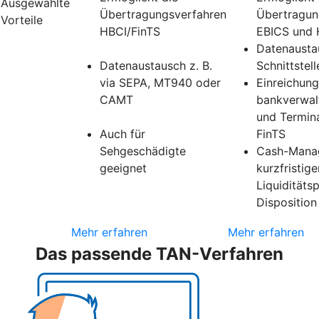
Ausgewählte
Übertragungsverfahren
Übertragun
Vorteile
HBCI/FinTS
EBICS und 
Datenausta
Datenaustausch z. B.
Schnittstell
via SEPA, MT940 oder
Einreichung
CAMT
bankverwal
und Termin
Auch für
FinTS
Sehgeschädigte
Cash-Mana
geeignet
kurzfristige
Liquiditäts
Disposition
Mehr erfahren
Mehr erfahren
Das passende TAN-Verfahren