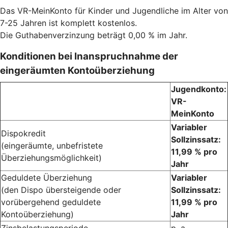
Das VR-MeinKonto für Kinder und Jugendliche im Alter von
7-25 Jahren ist komplett kostenlos.
Die Guthabenverzinzung beträgt 0,00 % im Jahr.
Konditionen bei Inanspruchnahme der
eingeräumten Kontoüberziehung
Jugendkonto:
VR-
MeinKonto
Variabler
Dispokredit
Sollzinssatz:
(eingeräumte, unbefristete
11,99 % pro
Überziehungsmöglichkeit)
Jahr
Geduldete Überziehung
Variabler
(den Dispo übersteigende oder
Sollzinssatz:
vorübergehend geduldete
11,99 % pro
Kontoüberziehung)
Jahr
Zinsbelastungsperiode
p. a.