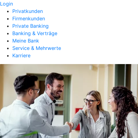
Login
Privatkunden
Firmenkunden
Private Banking
Banking & Verträge
Meine Bank
Service & Mehrwerte
Karriere