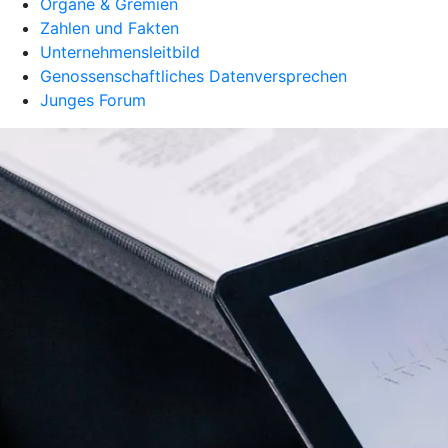
Organe & Gremien
Zahlen und Fakten
Unternehmensleitbild
Genossenschaftliches Datenversprechen
Junges Forum