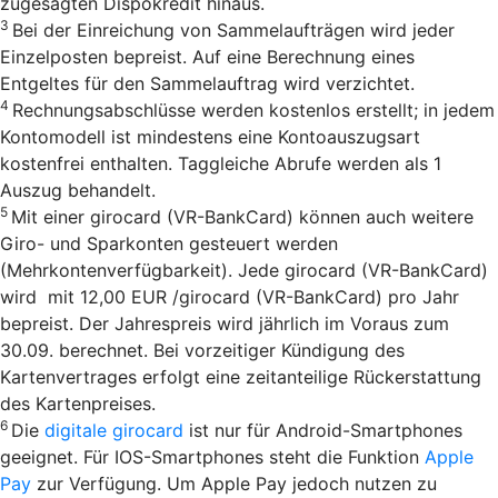
zugesagten Dispokredit hinaus.
3
Bei der Einreichung von Sammelaufträgen wird jeder
Einzelposten bepreist. Auf eine Berechnung eines
Entgeltes für den Sammelauftrag wird verzichtet.
4
Rechnungsabschlüsse werden kostenlos erstellt; in jedem
Kontomodell ist mindestens eine Kontoauszugsart
kostenfrei enthalten. Taggleiche Abrufe werden als 1
Auszug behandelt.
5
Mit einer girocard (VR-BankCard) können auch weitere
Giro- und Sparkonten gesteuert werden
(Mehrkontenverfügbarkeit). Jede girocard (VR-BankCard)
wird mit 12,00 EUR /girocard (VR-BankCard) pro Jahr
bepreist. Der Jahrespreis wird jährlich im Voraus zum
30.09. berechnet. Bei vorzeitiger Kündigung des
Kartenvertrages erfolgt eine zeitanteilige Rückerstattung
des Kartenpreises.
6
Die
digitale girocard
ist nur für Android-Smartphones
geeignet. Für IOS-Smartphones steht die Funktion
Apple
Pay
zur Verfügung. Um Apple Pay jedoch nutzen zu