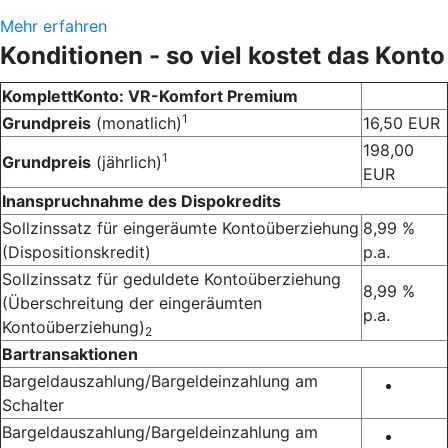
Mehr erfahren
Konditionen - so viel kostet das Konto
KomplettKonto: VR-Komfort Premium
1
Grundpreis
(monatlich)
16,50 EUR
198,00
1
Grundpreis
(jährlich)
EUR
Inanspruchnahme des Dispokredits
Sollzinssatz für eingeräumte Kontoüberziehung
8,99 %
(Dispositionskredit)
p.a.
Sollzinssatz für geduldete Kontoüberziehung
8,99 %
(Überschreitung der eingeräumten
p.a.
Kontoüberziehung)
2
Bartransaktionen
Bargeldauszahlung/Bargeldeinzahlung am
Schalter
Bargeldauszahlung/Bargeldeinzahlung am