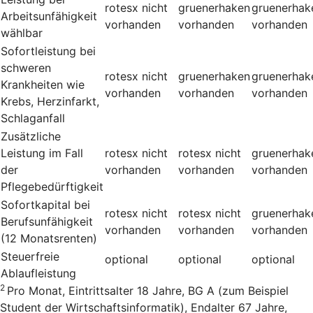
rotesx
nicht
gruenerhaken
gruenerhak
Arbeitsunfähigkeit
vorhanden
vorhanden
vorhanden
wählbar
Sofortleistung bei
schweren
rotesx
nicht
gruenerhaken
gruenerhak
Krankheiten wie
vorhanden
vorhanden
vorhanden
Krebs, Herzinfarkt,
Schlaganfall
Zusätzliche
Leistung im Fall
rotesx
nicht
rotesx
nicht
gruenerhak
der
vorhanden
vorhanden
vorhanden
Pflegebedürftigkeit
Sofortkapital bei
rotesx
nicht
rotesx
nicht
gruenerhak
Berufsunfähigkeit
vorhanden
vorhanden
vorhanden
(12 Monatsrenten)
Steuerfreie
optional
optional
optional
Ablaufleistung
2
Pro Monat, Eintrittsalter 18 Jahre, BG A (zum Beispiel
Student der Wirtschaftsinformatik), Endalter 67 Jahre,