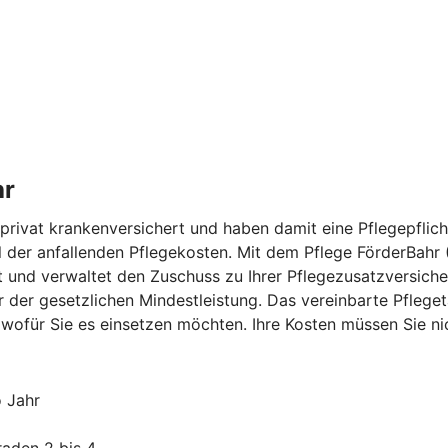
hr
rivat krankenversichert und haben damit eine Pflegepflicht
eil der anfallenden Pflegekosten. Mit dem Pflege FörderBahr
 und verwaltet den Zuschuss zu Ihrer Pflegezusatzversicher
er der gesetzlichen Mindestleistung. Das vereinbarte Pfl
 wofür Sie es einsetzen möchten. Ihre Kosten müssen Sie n
o Jahr
raden 2 bis 4