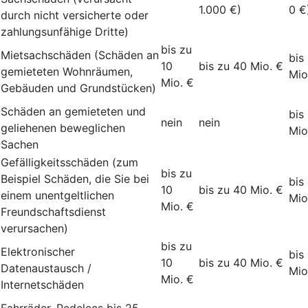
1.000 €)
0 €
durch nicht versicherte oder
zahlungsunfähige Dritte)
bis zu
Mietsachschäden (Schäden an
bis
10
bis zu 40 Mio. €
gemieteten Wohnräumen,
Mio
Mio. €
Gebäuden und Grundstücken)
Schäden an gemieteten und
bis
nein
nein
geliehenen beweglichen
Mio
Sachen
Gefälligkeitsschäden (zum
bis zu
Beispiel Schäden, die Sie bei
bis
10
bis zu 40 Mio. €
einem unentgeltlichen
Mio
Mio. €
Freundschaftsdienst
verursachen)
bis zu
Elektronischer
bis
10
bis zu 40 Mio. €
Datenaustausch /
Mio
Mio. €
Internetschäden
Fahrräder, Pedelecs bis 25