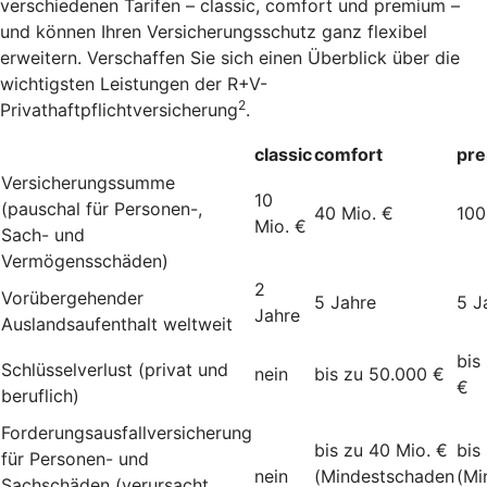
verschiedenen Tarifen – classic, comfort und premium –
und können Ihren Versicherungsschutz ganz flexibel
erweitern. Verschaffen Sie sich einen Überblick über die
wichtigsten Leistungen der R+V-
2
Privathaftpflichtversicherung
.
classic
comfort
pr
Versicherungssumme
10
(pauschal für Personen-,
40 Mio. €
100
Mio. €
Sach- und
Vermögensschäden)
2
Vorübergehender
5 Jahre
5 J
Jahre
Auslandsaufenthalt weltweit
bis
Schlüsselverlust (privat und
nein
bis zu 50.000 €
€
beruflich)
Forderungsausfallversicherung
bis zu 40 Mio. €
bis
für Personen- und
nein
(Mindestschaden
(Mi
Sachschäden (verursacht