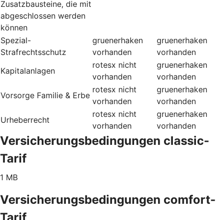
Zusatzbausteine, die mit
abgeschlossen werden
können
Spezial-
gruenerhaken
gruenerhaken
Strafrechtsschutz
vorhanden
vorhanden
rotesx
nicht
gruenerhaken
Kapitalanlagen
vorhanden
vorhanden
rotesx
nicht
gruenerhaken
Vorsorge Familie & Erbe
vorhanden
vorhanden
rotesx
nicht
gruenerhaken
Urheberrecht
vorhanden
vorhanden
Versicherungsbedingungen classic-
Tarif
1 MB
Versicherungsbedingungen comfort-
Tarif