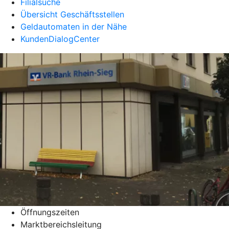
Filialsuche
Übersicht Geschäftsstellen
Geldautomaten in der Nähe
KundenDialogCenter
Öffnungszeiten
Marktbereichsleitung