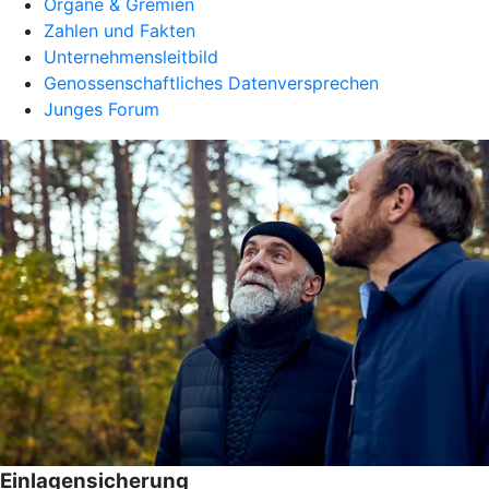
Organe & Gremien
Zahlen und Fakten
Unternehmensleitbild
Genossenschaftliches Datenversprechen
Junges Forum
Einlagensicherung