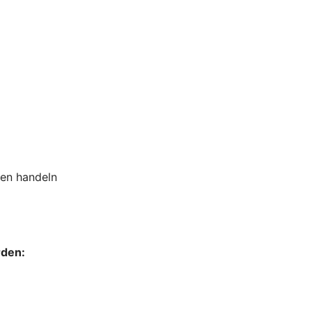
sen handeln
rden: