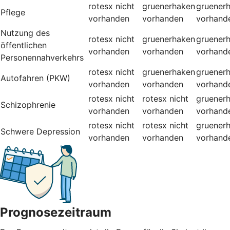
rotesx
nicht
gruenerhaken
gruener
Pflege
vorhanden
vorhanden
vorhand
Nutzung des
rotesx
nicht
gruenerhaken
gruener
öffentlichen
vorhanden
vorhanden
vorhand
Personennahverkehrs
rotesx
nicht
gruenerhaken
gruener
Autofahren (PKW)
vorhanden
vorhanden
vorhand
rotesx
nicht
rotesx
nicht
gruener
Schizophrenie
vorhanden
vorhanden
vorhand
rotesx
nicht
rotesx
nicht
gruener
Schwere Depression
vorhanden
vorhanden
vorhand
Prognosezeitraum