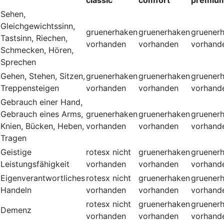
Sehen,
Gleichgewichtssinn,
gruenerhaken
gruenerhaken
gruener
Tastsinn, Riechen,
vorhanden
vorhanden
vorhand
Schmecken, Hören,
Sprechen
Gehen, Stehen, Sitzen,
gruenerhaken
gruenerhaken
gruener
Treppensteigen
vorhanden
vorhanden
vorhand
Gebrauch einer Hand,
Gebrauch eines Arms,
gruenerhaken
gruenerhaken
gruener
Knien, Bücken, Heben,
vorhanden
vorhanden
vorhand
Tragen
Geistige
rotesx
nicht
gruenerhaken
gruener
Leistungsfähigkeit
vorhanden
vorhanden
vorhand
Eigenverantwortliches
rotesx
nicht
gruenerhaken
gruener
Handeln
vorhanden
vorhanden
vorhand
rotesx
nicht
gruenerhaken
gruener
Demenz
vorhanden
vorhanden
vorhand